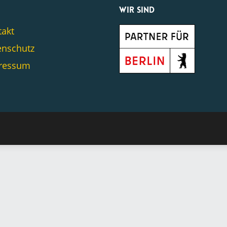
n
Wir sind
takt
enschutz
ressum