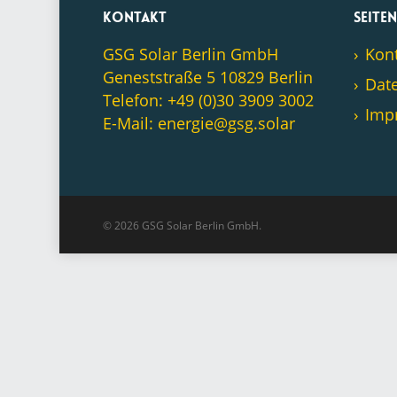
Kontakt
Seite
GSG Solar Berlin GmbH
Kon
Geneststraße 5 10829 Berlin
Dat
Telefon: +49 (0)30 3909 3002
Imp
E-Mail: energie@gsg.solar
© 2026 GSG Solar Berlin GmbH.